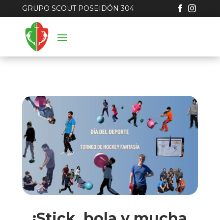
GRUPO SCOUT POSEIDÓN 304


¡Stick, bola y mucha