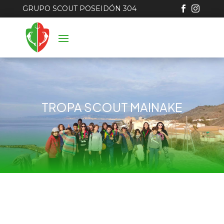
GRUPO SCOUT POSEIDÓN 304


TROPA SCOUT MAINAKE
Etapa de Integración