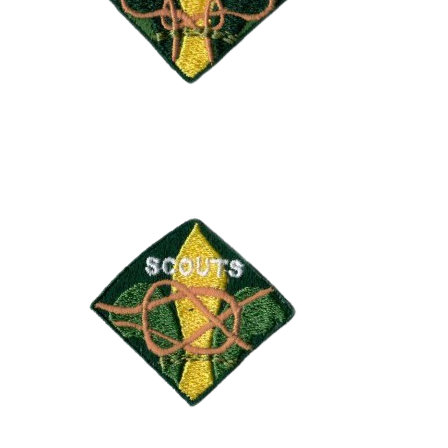
nudo de trébol expresa la interrelación y el
trabajo compartido y participado que se
desarrolla en ésta etapa, en la que cada
cual juega un papel en la construcción y
sostenimiento de la Patrulla. Por su
complicación técnica, simboliza asimismo
este período de aprendizaje.
Etapa de Animación
Ahora el scout tiene un papel fundamental
en su patrulla y sección. Toma la iniciativa y
contribuye a la buena marcha de todo.
Probablemente será el Guía o Subguía de
su patrulla y tendrá la función de animar a
sus compañeros a participar activamente.
El nudo vuelta de escota utilizada para unir
cuerdas de diferente grosor pretende
plasmar esa situación, en la que el scout