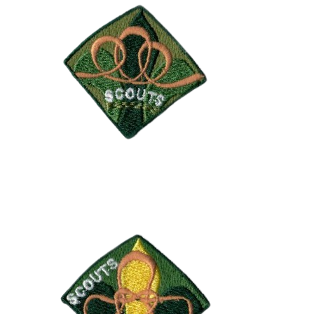
En esta etapa se descubre la sección, su
simbología, tradiciones, forma de trabajo,
etc. y se participa activamente de su
dinámica. El Scout se integra de forma
comprometida colaborando con su patrulla
y la sección. El interés principal es que se
adapte y se convierta en un miembro más,
empezando a tomar alguna
responsabilidad. El nudo margarita, en su
primera fase simboliza el lazo con sus
compañeros y compañeras para acabar
siendo parte del mismo elemento.
Etapa de Partipación
Significa la mayor implicación real en el
trabajo por el progreso personal y
colectivo. En este período tomará una
actitud participativa y aprenderá una serie
de técnicas nuevas de forma práctica. El