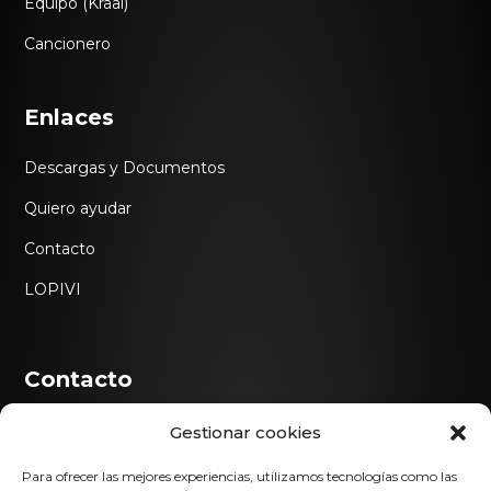
Equipo (Kraal)
Cancionero
Enlaces
Descargas y Documentos
Quiero ayudar
Contacto
LOPIVI
Contacto

634 554 304
Gestionar cookies
Para ofrecer las mejores experiencias, utilizamos tecnologías como las

304@scoutsdeandalucia.org