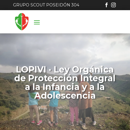
GRUPO SCOUT POSEIDÓN 304


LOPIVI · Ley Orgánica
de Protección Integral
a la Infancia y a la
Adolescencia