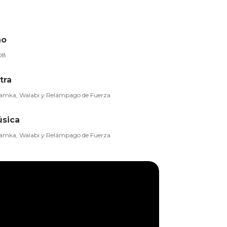
ño
08
tra
amka, Walabi y Relámpago de Fuerza
sica
amka, Walabi y Relámpago de Fuerza