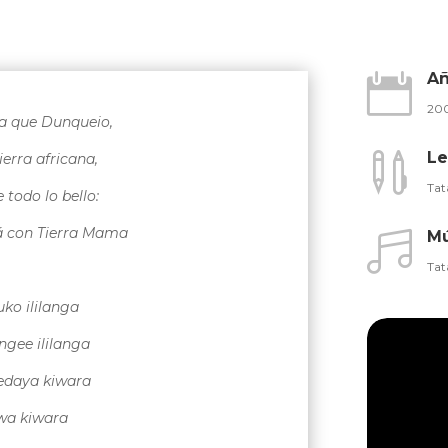
A

20
ia que Dunqueio,
Le

ierra africana,
Tat
e todo lo bello:
á con Tierra Mama
Mú

Tat
o ililanga
ngee ililanga
edaya kiwara
iwa kiwara