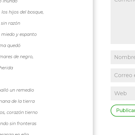
o inundó
o los hijos del bosque,
sin razón
, miedo y espanto
ma quedó
mares de negro,
herida
halló un remedio
ana de la tierra
Publica
os, corazón tierno
ndo sin fronteras
eranza en ella