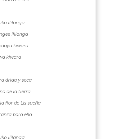
o ililanga
ngee ililanga
edaya kiwara
iwa kiwara
rra árida y seca
a de la tierra
a flor de Lis sueña
ranza para ella
o ililanga