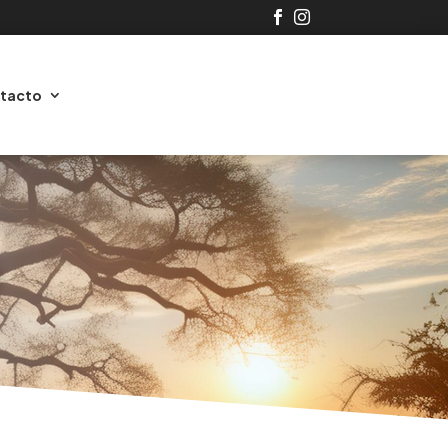


tacto
O