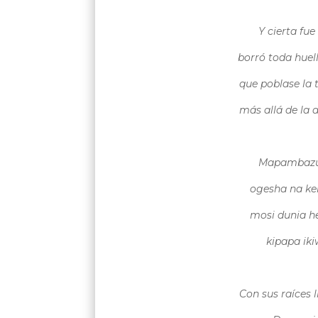
Y cierta fue
borró toda huel
que poblase la 
más allá de la
Mapambazuk
ogesha na ke
mosi dunia h
kipapa ik
Con sus raíces 