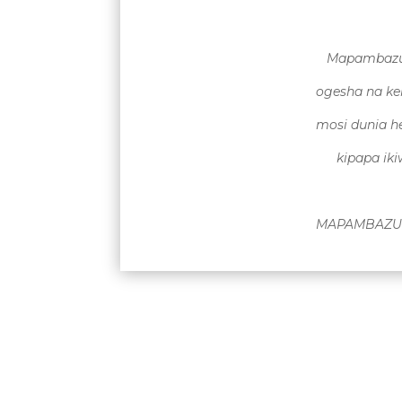
Mapambazuk
ogesha na ke
mosi dunia h
kipapa ik
MAPAMBAZUK