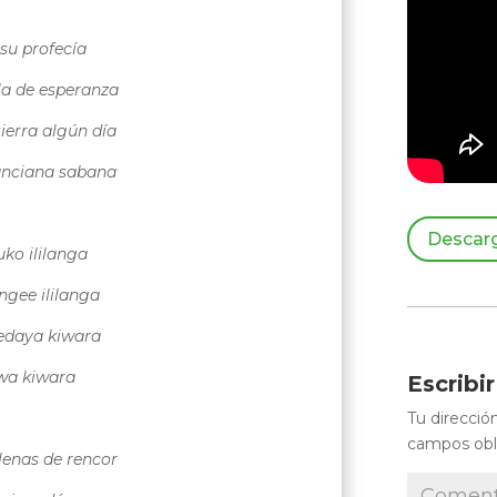
 su profecía
la de esperanza
tierra algún día
 anciana sabana
Descarg
o ililanga
ngee ililanga
edaya kiwara
iwa kiwara
Escribi
Tu direcció
campos obl
llenas de rencor