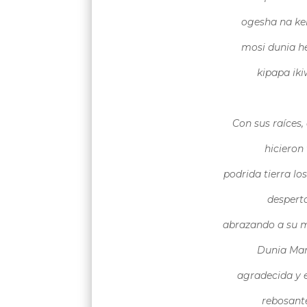
ogesha na ke
mosi dunia h
kipapa ik
Con sus raíces,
hicieron
podrida tierra lo
despert
abrazando a su 
Dunia Ma
agradecida y e
rebosant