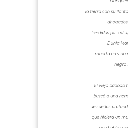
Dunquei
la tierra con su llant
ahogados 
Perdidos por odio
Dunia Ma
muerta en vida 
negra 
El viejo baobab 
buscó a una herm
de sueños profund
que hiciera un mu
que había esp