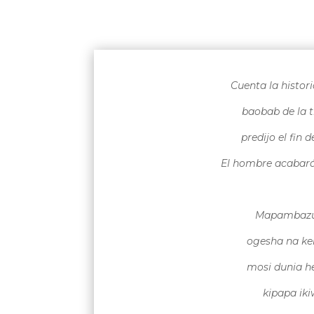
Cuenta la histor
baobab de la t
predijo el fin d
El hombre acabar
Mapambazuk
ogesha na ke
mosi dunia h
kipapa ik