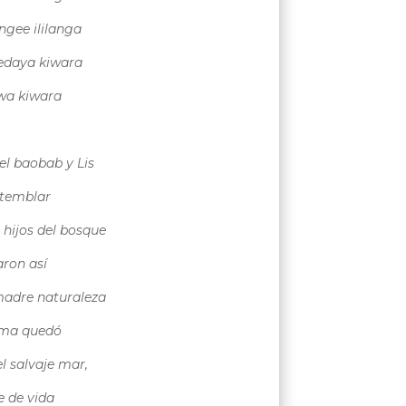
ngee ililanga
edaya kiwara
iwa kiwara
 el baobab y Lis
 temblar
s hijos del bosque
aron así
madre naturaleza
ma quedó
l salvaje mar,
e de vida