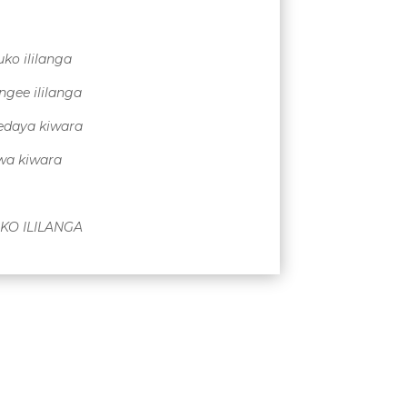
o ililanga
ngee ililanga
edaya kiwara
iwa kiwara
O ILILANGA