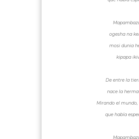
Mapambazuk
ogesha na ke
mosi dunia h
kipapa ik
De entre la tie
nace la herman
Mirando el mundo, l
que había espe
Mapambazuk