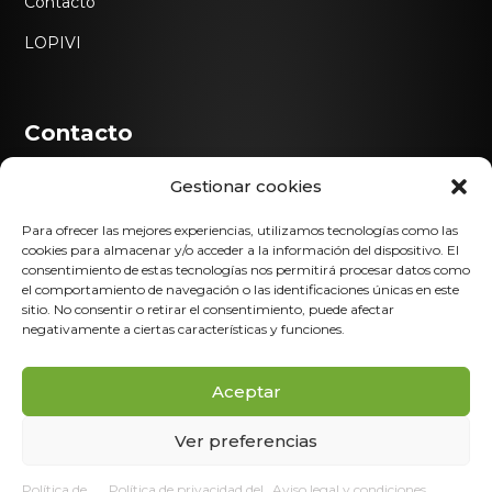
Contacto
LOPIVI
Contacto

634 554 304
Gestionar cookies
Para ofrecer las mejores experiencias, utilizamos tecnologías como las

304@scoutsdeandalucia.org
cookies para almacenar y/o acceder a la información del dispositivo. El
consentimiento de estas tecnologías nos permitirá procesar datos como

Calle Misericordia 17 · 18002 Granada
el comportamiento de navegación o las identificaciones únicas en este
sitio. No consentir o retirar el consentimiento, puede afectar
negativamente a ciertas características y funciones.
Aceptar
2025 © Asociación Grupo Scout Poseidón 304
Ver preferencias
Política de
Política de privacidad del
Aviso legal y condiciones